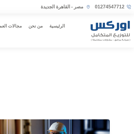
خطي
01274547712
مصر - القاهرة الجديدة
لى
لمحتوى
الرئيسية
من نحن
مجالات العم